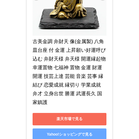
古美金調 弁財天 像(金属製) 八角
皿台座 付 金運 上昇願い好運呼び
込む 弁財天様 弁天様 開運縁起物 
幸運置物 七福神 置物 金運 財運
開運 技芸上達 芸能 音楽 芸事 縁
結び 恋愛成就 縁切り 学業成就 
弁才 立身出世 勝運 武運長久 国
家鎮護
楽天市場で見る
Yahoo!ショッピングで見る