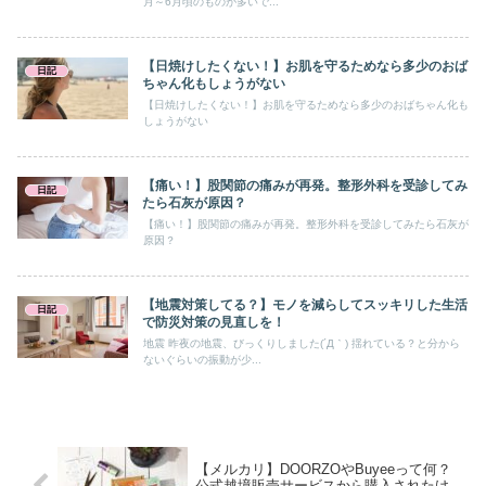
月～6月頃のものが多いで...
【日焼けしたくない！】お肌を守るためなら多少のおば
日記
ちゃん化もしょうがない
【日焼けしたくない！】お肌を守るためなら多少のおばちゃん化も
しょうがない
【痛い！】股関節の痛みが再発。整形外科を受診してみ
日記
たら石灰が原因？
【痛い！】股関節の痛みが再発。整形外科を受診してみたら石灰が
原因？
【地震対策してる？】モノを減らしてスッキリした生活
日記
で防災対策の見直しを！
地震 昨夜の地震、びっくりしました(´Д｀) 揺れている？と分から
ないぐらいの振動が少...
【メルカリ】DOORZOやBuyeeって何？
公式越境販売サービスから購入されたけ