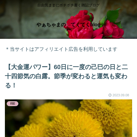
自由気ままにボチボチ書く雑記ブログ
やぁちゃまの てくてくblog
＊当サイトはアフィリエイト広告を利用しています
【大金運パワー】60日に一度の己巳の日と二
十四節気の白露。節季が変わると運気も変わ
る！
2023.09.08
日記