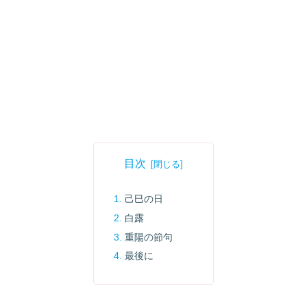
目次
己巳の日
白露
重陽の節句
最後に