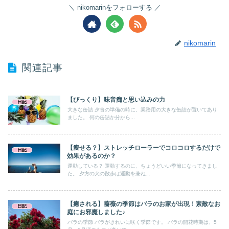
nikomarinをフォローする
nikomarin
関連記事
【びっくり】味音痴と思い込みの力
日記
大きな缶詰 夕食の準備の時に、業務用の大きな缶詰が置いてあり
ました。 何の缶詰か分から...
【痩せる？】ストレッチローラーでコロコロするだけで
日記
効果があるのか？
運動している？ 運動するのに、ちょうどいい季節になってきまし
た。 夕方の犬の散歩は運動を兼ね...
【癒される】薔薇の季節はバラのお家が出現！素敵なお
日記
庭にお邪魔しました♪
バラの季節 バラがきれいに咲く季節です。 バラの開花時期は、5