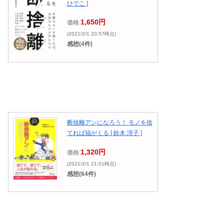
ひでこ ]
1,650円
価格:
(2021/2/1 20:57時点)
感想(4件)
断捨離アンになろう！ モノを捨
てれば福がくる [ 鈴木 淳子 ]
1,320円
価格:
(2021/2/1 21:01時点)
感想(64件)