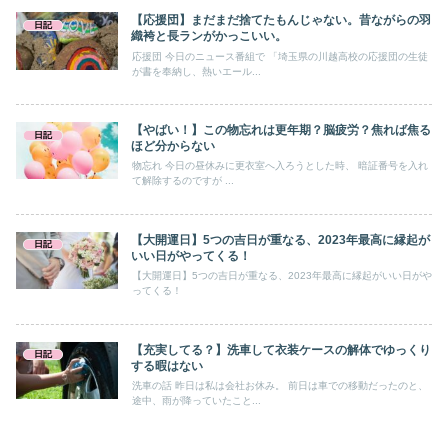
【応援団】まだまだ捨てたもんじゃない。昔ながらの羽
日記
織袴と長ランがかっこいい。
応援団 今日のニュース番組で 「埼玉県の川越高校の応援団の生徒
が書を奉納し、熱いエール...
【やばい！】この物忘れは更年期？脳疲労？焦れば焦る
日記
ほど分からない
物忘れ 今日の昼休みに更衣室へ入ろうとした時、 暗証番号を入れ
て解除するのですが ...
【大開運日】5つの吉日が重なる、2023年最高に縁起が
日記
いい日がやってくる！
【大開運日】5つの吉日が重なる、2023年最高に縁起がいい日がや
ってくる！
【充実してる？】洗車して衣装ケースの解体でゆっくり
日記
する暇はない
洗車の話 昨日は私は会社お休み。 前日は車での移動だったのと、
途中、雨が降っていたこと...