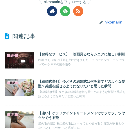
nikomarinをフォローする
nikomarin
関連記事
【お得なサービス】 映画見るならシニアに嬉しい割引
日記
映画 久しぶりに映画を見に行きました。 ショッピングモールに行
って○○シネマの前を通る...
【結婚式参列】今どきの結婚式は何を着てどのような髪
日記
型？英語を話せるようになりたいと思った瞬間
【結婚式参列】今どきの結婚式は何を着てどのような髪型？英語を
話せるようになりたいと思った瞬間
【凄い】ケラファイントリートメントでサラサラ、ツヤ
日記
ツヤでうる艶
髪の毛の悩み 私の髪の毛はと～ってもくせっ毛💧 湿気があるとウ
ネ~っとしてパサ~っと広がる⤵...