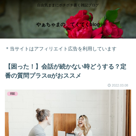
自由気ままにボチボチ書く雑記ブログ
やぁちゃまの てくてくblog
＊当サイトはアフィリエイト広告を利用しています
【困った！】会話が続かない時どうする？定
番の質問プラスαがおススメ
2022.03.08
日記