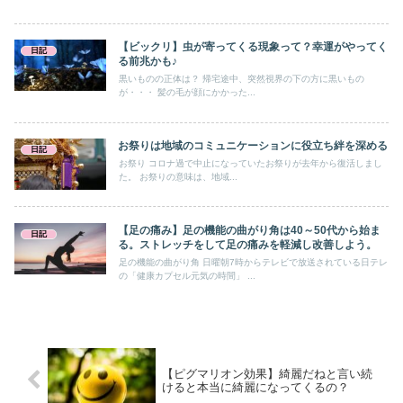
【ビックリ】虫が寄ってくる現象って？幸運がやってく
日記
る前兆かも♪
黒いものの正体は？ 帰宅途中、突然視界の下の方に黒いもの
が・・・ 髪の毛が顔にかかった...
お祭りは地域のコミュニケーションに役立ち絆を深める
日記
お祭り コロナ過で中止になっていたお祭りが去年から復活しまし
た。 お祭りの意味は、地域...
【足の痛み】足の機能の曲がり角は40～50代から始ま
日記
る。ストレッチをして足の痛みを軽減し改善しよう。
足の機能の曲がり角 日曜朝7時からテレビで放送されている日テレ
の「健康カプセル元気の時間」 ...
【ピグマリオン効果】綺麗だねと言い続
けると本当に綺麗になってくるの？