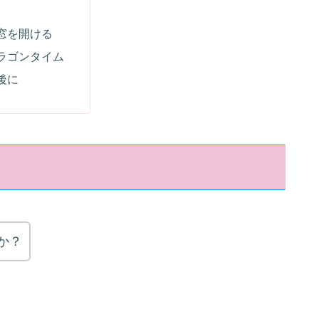
窓を開ける
ラゴンタイム
後に
か？