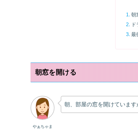
朝
ド
最
朝窓を開ける
朝、部屋の窓を開けています
やぁちゃま