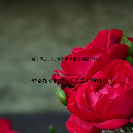
自由気ままにボチボチ書く雑記ブログ
やぁちゃまの てくてくblog