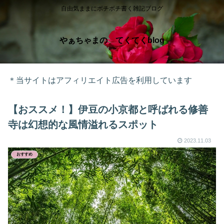
自由気ままにボチボチ書く雑記ブログ
やぁちゃまの てくてくblog
＊当サイトはアフィリエイト広告を利用しています
【おススメ！】伊豆の小京都と呼ばれる修善
寺は幻想的な風情溢れるスポット
2023.11.03
おすすめ