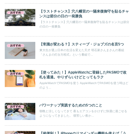
【ラストチャンス】穴八幡宮の一陽来復御守を貼るチャ
おすすめ
ンスは節分の日の一発勝負
【ラストチャンス】穴八幡宮の一陽来復御守を貼るチャンスは節分
の日の一発勝負
【常識が変わる？】スティーブ・ジョブズの名言5つ
おすすめ
東大生が選ぶ日本の生活を変えた天才 明石家さんまさんの番組
「さんまの灯台方程式」という番組で...
【使ってみた！】AppleWatchに登録したPASMOで改
おすすめ
札を通過。やりずらいけどとってもラク
AppleWatchでPASMOを使う AppleWatchでPASMOを使う時はど
のよう...
パワーナップ実践するための5つのこと
おすすめ
朝晩と涼しくなってきて 夜もエアコンをかけずに快適に過ごせる
ようになってきました。 寝苦しい夜か...
【超便利！】iPhoneのリマインダー機能を使えば「う