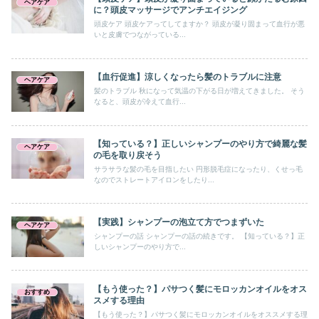
ヘアケア
に？頭皮マッサージでアンチエイジング
頭皮ケア 頭皮ケアってしてますか？ 頭皮が凝り固まって血行が悪
いと皮膚でつながっている...
【血行促進】涼しくなったら髪のトラブルに注意
ヘアケア
髪のトラブル 秋になって気温の下がる日が増えてきました。 そう
なると、頭皮が冷えて血行...
【知っている？】正しいシャンプーのやり方で綺麗な髪
ヘアケア
の毛を取り戻そう
サラサラな髪の毛を目指したい 円形脱毛症になったり、くせっ毛
なのでストレートアイロンをしたり...
【実践】シャンプーの泡立て方でつまずいた
ヘアケア
シャンプーの話 シャンプーの話の続きです。 【知っている？】正
しいシャンプーのやり方で...
【もう使った？】パサつく髪にモロッカンオイルをオス
おすすめ
スメする理由
【もう使った？】パサつく髪にモロッカンオイルをオススメする理