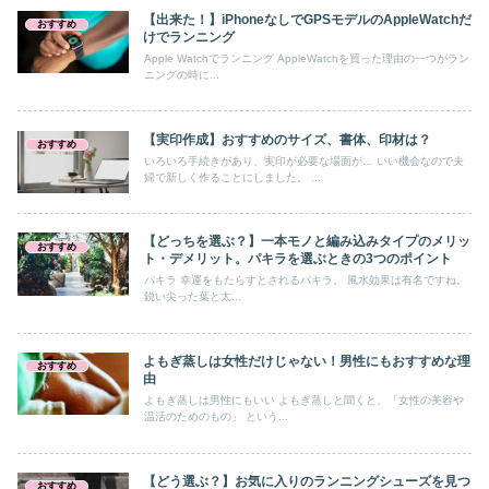
【出来た！】iPhoneなしでGPSモデルのAppleWatchだ
おすすめ
けでランニング
Apple Watchでランニング AppleWatchを買った理由の一つがラン
ニングの時に...
【実印作成】おすすめのサイズ、書体、印材は？
おすすめ
いろいろ手続きがあり、実印が必要な場面が… いい機会なので夫
婦で新しく作ることにしました。 ...
【どっちを選ぶ？】一本モノと編み込みタイプのメリッ
おすすめ
ト・デメリット。パキラを選ぶときの3つのポイント
パキラ 幸運をもたらすとされるパキラ。 風水効果は有名ですね。
鋭い尖った葉と太...
よもぎ蒸しは女性だけじゃない！男性にもおすすめな理
おすすめ
由
よもぎ蒸しは男性にもいい よもぎ蒸しと聞くと、「女性の美容や
温活のためのもの」 という...
【どう選ぶ？】お気に入りのランニングシューズを見つ
おすすめ