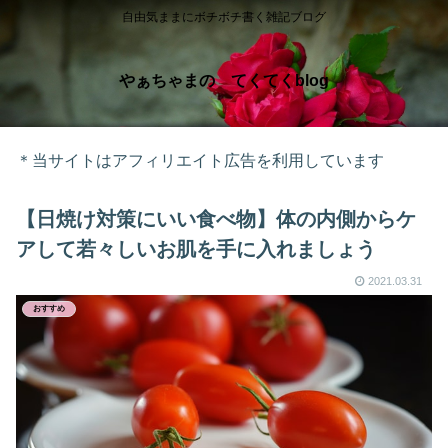
自由気ままにボチボチ書く雑記ブログ
やぁちゃまの てくてくblog
＊当サイトはアフィリエイト広告を利用しています
【日焼け対策にいい食べ物】体の内側からケ
アして若々しいお肌を手に入れましょう
2021.03.31
おすすめ