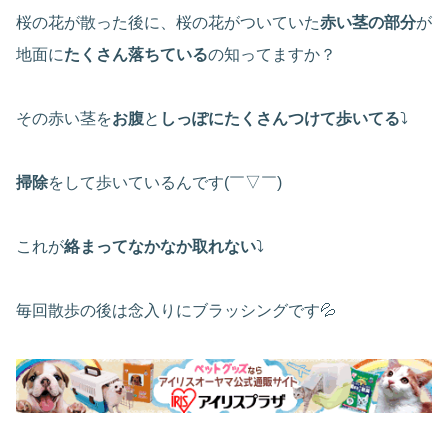
桜の花が散った後に、桜の花がついていた
赤い茎の部分
が
地面に
たくさん落ちている
の知ってますか？
その赤い茎を
お腹
と
しっぽにたくさんつけて歩いてる
⤵
掃除
をして歩いているんです(￣▽￣)
これが
絡まってなかなか取れない
⤵
毎回散歩の後は念入りにブラッシングです💦