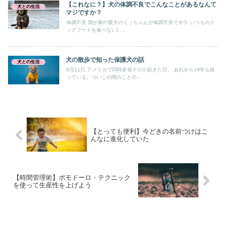
【これなに？】犬の体調不良でこんなことがあるなんて
犬との生活
マジですか？
体調不良 我が家の愛犬のくぅちゃんが体調不良です💦 いつものド
ッグフードを食べない⤵ ...
犬の散歩で知った保護犬の話
犬との生活
9月11日,アメリカで同時多発テロが起きた日。 あれから19年も経
っている。ついこの間のことの...
【とっても便利】今どきの名前つけはこ
んなに進化していた
【時間管理術】ポモドーロ・テクニック
を使って生産性を上げよう