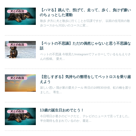
【ハマる】跳んで、投げて、走って、歩く、負けず嫌い
犬との生活
のちょっとした運動
散歩 夕方に犬と散歩に行くことが日課ですが、 以前の住宅街の散
歩コースから川沿いのコースに変...
【ペットの不思議】ただの偶然じゃないと思う不思議な
犬との生活
話
ペットの不思議 今朝見たInstagramでフォローしているももえりさ
んの投稿。 愛犬...
【悲しすぎる】気持ちの整理をしてペットロスを乗り越
犬との生活
えよう
寂しい思い 我が家の愛犬クール 昨日の16時30分頃、虹の橋を渡り
ました。 寄生...
13歳の誕生日おめでとう！
犬との生活
今日明日が暑さのピークだと、テレビのニュースで言ってました。
半分期待も含まれているのか、最近...