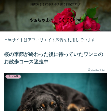
自由気ままにボチボチ書く雑記ブログ
やぁちゃまの てくてくblog
＊当サイトはアフィリエイト広告を利用しています
桜の季節が終わった後に待っていたワンコの
お散歩コース迷走中
2021.04.12
犬との生活