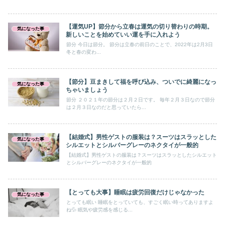
【運気UP】節分から立春は運気の切り替わりの時期。
気になった事
新しいことを始めていい運を手に入れよう
節分 今日は節分。 節分は立春の前日のことで、2022年は2月3日
冬と春の変わ...
【節分】豆まきして福を呼び込み、ついでに綺麗になっ
気になった事
ちゃいましょう
節分 ２０２１年の節分は２月２日です。 毎年２月３日なので節分
は２月３日なのだと思っていたら...
【結婚式】男性ゲストの服装は？スーツはスラッとした
気になった事
シルエットとシルバーグレーのネクタイが一般的
【結婚式】男性ゲストの服装は？スーツはスラッとしたシルエット
とシルバーグレーのネクタイが一般的
【とっても大事】睡眠は疲労回復だけじゃなかった
気になった事
とっても眠い 睡眠をとっていても、すごく眠い時ってありますよ
ね💦 眠気や疲労感を感じる...