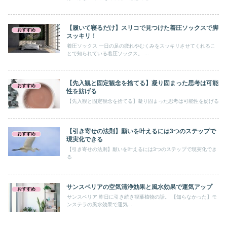
【履いて寝るだけ】スリコで見つけた着圧ソックスで脚
おすすめ
スッキリ！
着圧ソックス 一日の足の疲れやむくみをスッキリさせてくれるこ
とで知られている着圧ソックス。 ...
【先入観と固定観念を捨てる】凝り固まった思考は可能
おすすめ
性を妨げる
【先入観と固定観念を捨てる】凝り固まった思考は可能性を妨げる
【引き寄せの法則】願いを叶えるには3つのステップで
おすすめ
現実化できる
【引き寄せの法則】願いを叶えるには3つのステップで現実化でき
る
サンスベリアの空気清浄効果と風水効果で運気アップ
おすすめ
サンスベリア 昨日に引き続き観葉植物の話。 【知らなかった】モ
ンステラの風水効果で運気...