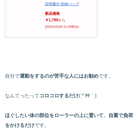
説明書付 収納バッグ
新品価格
￥1,799
から
(2020/10/30 21:00時点)
自分で
運動をするのが苦手な人にはお勧め
です。
なんてったって
コロコロするだけ
( *´艸｀)
ほぐしたい体の部位をローラーの上に置いて、自重で負荷
をかけるだけ
です。