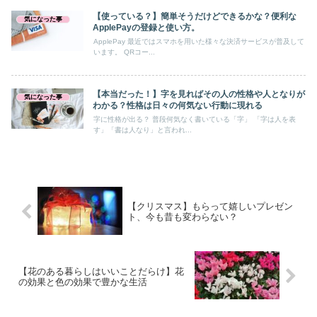
【使っている？】簡単そうだけどできるかな？便利な
気になった事
ApplePayの登録と使い方。
ApplePay 最近ではスマホを用いた様々な決済サービスが普及して
います。 QRコー...
【本当だった！】字を見ればその人の性格や人となりが
気になった事
わかる？性格は日々の何気ない行動に現れる
字に性格が出る？ 普段何気なく書いている「字」 「字は人を表
す」「書は人なり」と言われ...
【クリスマス】もらって嬉しいプレゼン
ト、今も昔も変わらない？
【花のある暮らしはいいことだらけ】花
の効果と色の効果で豊かな生活