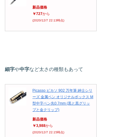
新品価格
￥727
から
(2020/12/7 22:13時点)
細字
や
中字
など太さの種類もあって
Picasso ピカソ 902 万年筆 紳士シリ
ーズ 金属ペン オリジナルボックス M
型中字ペン先0.7mm (黒と黒グリッ
プと金クリップ)
新品価格
￥3,988
から
(2020/12/7 22:15時点)