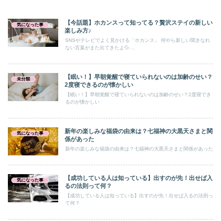
【今話題】ホカンスって知ってる？贅沢ステイの新しい
気になった事
楽しみ方♪
SNSやテレビでよく見かける「ホカンス」 何やら新しい聞きなれ
ない言葉がまた出てきたよ💦 ...
【眠い！】早朝覚醒で寝ていられないのは加齢のせい？
未分類
2度寝できるのが懐かしい
【眠い！】早朝覚醒で寝ていられないのは加齢のせい？2度寝でき
るのが懐かしい
新年の楽しみな福袋の由来は？七福神の大黒天さまと関
気になった事
係があった
新年の楽しみな福袋の由来は？七福神の大黒天さまと関係があった
【成功している人は知っている】出すのが先！出せば入
気になった事
るの法則って何？
【成功している人は知っている】出すのが先！出せば入るの法則っ
て何？