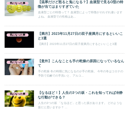
【温厚だけど怒ると鬼になる？】血液型で見るO型の特
気になった事
徴が当てはまりすぎていた
血液型ごとの特徴って？ 血液型によって特徴がそれぞれ違います
よね。 血液型での性格はあ...
【満月】2023年11月27日の双子座満月にするといいこ
気になった事
と3選
【満月】2023年11月27日の双子座満月にするといいこと3選
【意外】こんなことも手の乾燥の原因になっているなん
気になった事
て
手の乾燥 冬の時期に気になるのが手の乾燥。 今年の冬はコロナの
予防で石鹸での手洗いと、アルコ...
【なるほど！】人生の3つの坂・これを知ってれば冷静
気になった事
な行動ができる？
人生の3つの坂 「なるほど」と思った坂があります。 どのような
坂だと思いますか？ ...