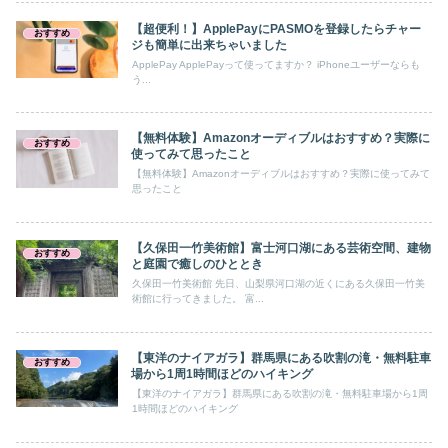
【超便利！】ApplePayにPASMOを登録したらチャー
おすすめ
ジも簡単に出来ちゃいました
ApplePay ApplePayって使ってますか？ iPhoneユーザーならも
う...
【無料体験】Amazonオーディブルはおすすめ？実際に
おすすめ
使ってみて思ったこと
【無料体験】Amazonオーディブルはおすすめ？実際に使ってみて
思ったこと
【久保田一竹美術館】富士河口湖にある芸術空間、建物
おすすめ
と庭園で癒しのひととき
久保田一竹美術館 先日、山梨県河口湖の近くにある久保田一竹美
術館に行ってきました。 富...
【東洋のナイアガラ】群馬県にある吹割の滝・無料駐車
おすすめ
場から1周1時間ほどのハイキング
【東洋のナイアガラ】群馬県にある吹割の滝・無料駐車場から1周
1時間ほどのハイキング